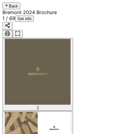
Back
Bremont 2024 Brochure
1
/
69
Get info
1