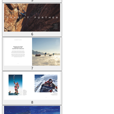
5
6
7
8