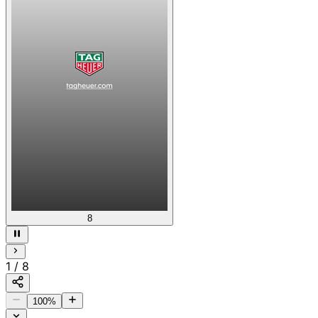
8
1
/
8
100
%